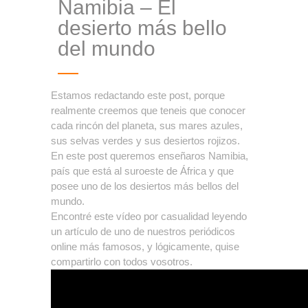
Namibia – El
desierto más bello
del mundo
Estamos redactando este post, porque
realmente creemos que teneis que conocer
cada rincón del planeta, sus mares azules,
sus selvas verdes y sus desiertos rojizos.
En este post queremos enseñaros Namibia,
país que está al suroeste de África y que
posee uno de los desiertos más bellos del
mundo.
Encontré este vídeo por casualidad leyendo
un artículo de uno de nuestros periódicos
online más famosos, y lógicamente, quise
compartirlo con todos vosotros.