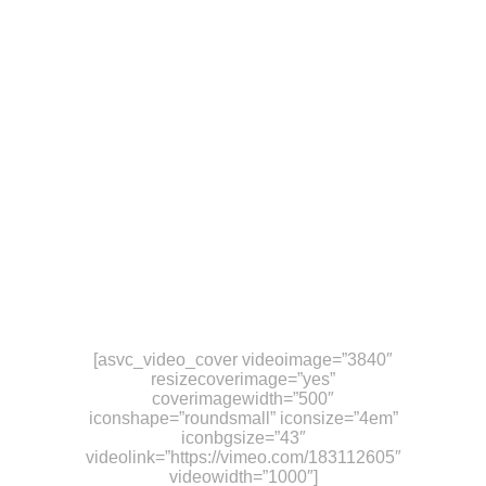
VIVE LA
EXPERIENCIA DE
VIAJAR CON
NOSOTROS
Nosotros no solo te lo
contamos... nosotros te lo
mostramos !!
[asvc_video_cover videoimage=”3840″
resizecoverimage=”yes”
coverimagewidth=”500″
iconshape=”roundsmall” iconsize=”4em”
iconbgsize=”43″
videolink=”https://vimeo.com/183112605″
videowidth=”1000″]