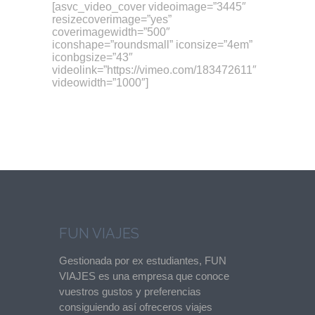
[asvc_video_cover videoimage=”3445″
resizecoverimage=”yes”
coverimagewidth=”500″
iconshape=”roundsmall” iconsize=”4em”
iconbgsize=”43″
videolink=”https://vimeo.com/183472611″
videowidth=”1000″]
FUN VIAJES
Gestionada por ex estudiantes, FUN
VIAJES es una empresa que conoce
vuestros gustos y preferencias
consiguiendo así ofreceros viajes