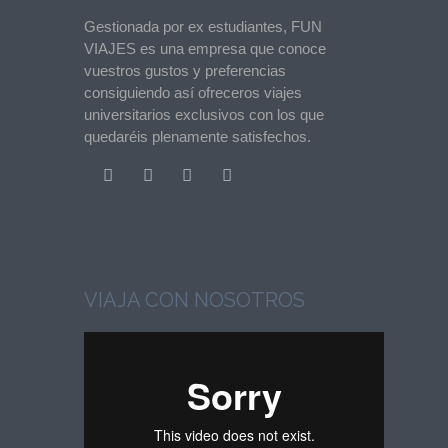
Gestionada por ex estudiantes, FUN
VIAJES es una empresa que conoce
vuestros gustos y preferencias
consiguiendo así ofreceros viajes
universitarios exclusivos con los que
quedaréis plenamente satisfechos.
VIAJA CON NOSOTROS