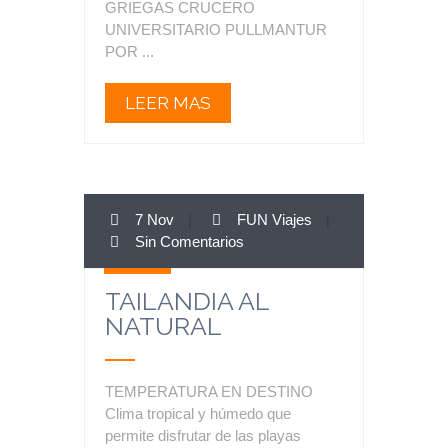
GRIEGAS CRUCERO
UNIVERSITARIO PULLMANTUR
POR ...
LEER MAS
7 Nov
|
FUN Viajes
|
7
Sin Comentarios
Nov
TAILANDIA AL
NATURAL
TEMPERATURA EN DESTINO
Clima tropical y húmedo que
permite disfrutar de las playas