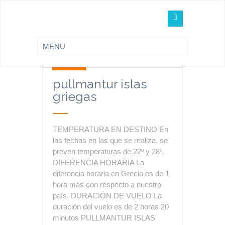
8 Nov
|
FUN Viajes
|
8
Sin Comentarios
Nov
pullmantur islas
griegas
TEMPERATURA EN DESTINO En
las fechas en las que se realiza, se
preven temperaturas de 22º y 28º.
DIFERENCIA HORARIA La
diferencia horaria en Grecia es de 1
hora más con respecto a nuestro
país. DURACIÓN DE VUELO La
duración del vuelo es de 2 horas 20
minutos PULLMANTUR ISLAS