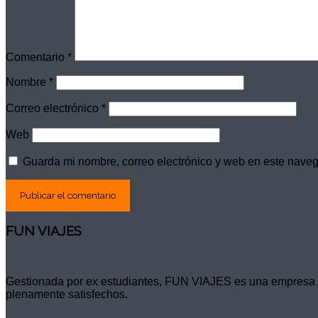
Comentario
*
Nombre
*
Correo electrónico
*
Web
Guarda mi nombre, correo electrónico y web en este nave
FUN VIAJES
Gestionada por ex estudiantes, FUN VIAJES es una empresa qu
plenamente satisfechos.