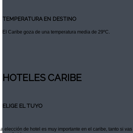
TEMPERATURA EN DESTINO
El Caribe goza de una temperatura media de 29ºC.
HOTELES CARIBE
ELIGE EL TUYO
La elección de hotel es muy importante en el caribe, tanto si v