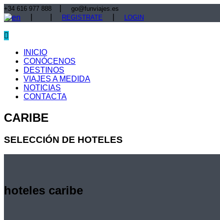
|
+34 616 977 888
go@funviajes.es
|
|
|
REGISTRATE
LOGIN
INICIO
CONÓCENOS
DESTINOS
VIAJES A MEDIDA
NOTICIAS
CONTACTA
CARIBE
SELECCIÓN DE HOTELES
hoteles caribe