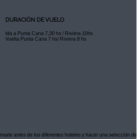
DURACIÓN DE VUELO
Ida a Punta Cana 7,30 hs / Riviera 10hs
Vuelta Punta Cana 7 hs/ Riviera 8 hs
rmarte antes de los diferentes hoteles y hacer una selección de