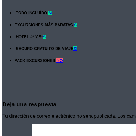
TODO INCLUÍDO
SI
EXCURSIONES MÁS BARATAS
SI
HOTEL 4* Y 5*
SI
SEGURO GRATUITO DE VIAJE
SI
PACK EXCURSIONES
NO
Deja una respuesta
Tu dirección de correo electrónico no será publicada.
Los cam