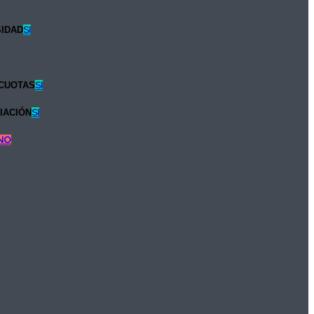
SIDAD
SI
CUOTAS
SI
IACIÓN
SI
NO