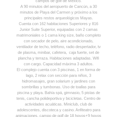
campos de golf de México.
A 90 minutos del aeropuerto de Cancún, a 30
minutos de Playa del Carmen y próximo a los
principales restos arqueológicos Mayas.
Cuenta con 162 habitaciones Superiores y 816
Junior Suite Superior, equipadas con 2 camas
matrimoniales o 1 cama king size, baño completo
con secador de pelo, aire acondicionado,
ventilador de techo, teléfono, radio despertador, tv
de plasma, minibar, cafetera, caja fuerte, set de
plancha y terraza. Habitaciones adaptadas. Wifi
con cargo. Capacidad máxima 3 adultos.
El complejo cuenta con 3 piscinas, 1 en forma de
lago, 2 relax con sección para niños, 3
hidromasajes, gran solarium y jardines con
sombrillas y tumbonas. Uso de toallas para
piscina y playa. Bahía spá, gimnasio, 5 pistas de
tenis, cancha polideportiva y bicicletas. Centro de
actividades acuáticas. Miniclub, club de
adolescentes, discoteca y casino. Anfiteatro para
animaciones, campo de golf de 18 hoyos+9 hoyos