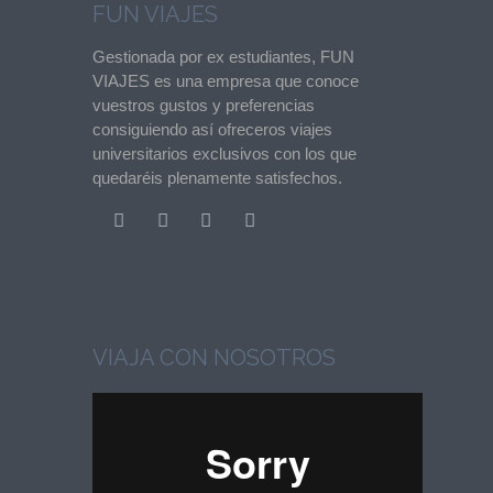
FUN VIAJES
Gestionada por ex estudiantes, FUN
VIAJES es una empresa que conoce
vuestros gustos y preferencias
consiguiendo así ofreceros viajes
universitarios exclusivos con los que
quedaréis plenamente satisfechos.
VIAJA CON NOSOTROS