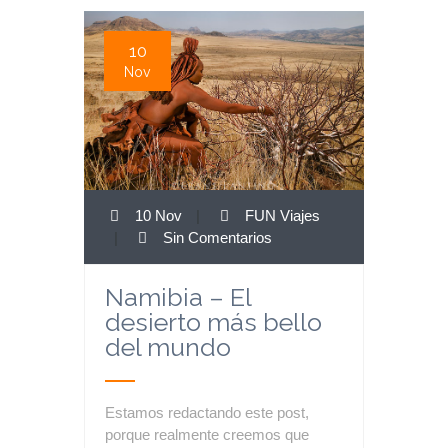
10
Nov
10 Nov
|
FUN Viajes
|
Sin Comentarios
Namibia – El
desierto más bello
del mundo
Estamos redactando este post,
porque realmente creemos que