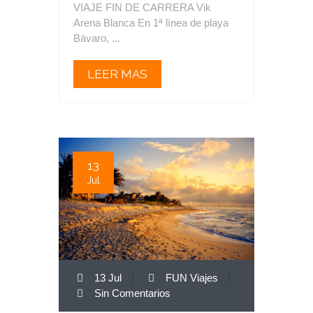
VIAJE FIN DE CARRERA Vik
Arena Blanca En 1ª línea de playa
Bávaro, ...
LEER MAS
13
Jul
13 Jul
|
FUN Viajes
|
Sin Comentarios