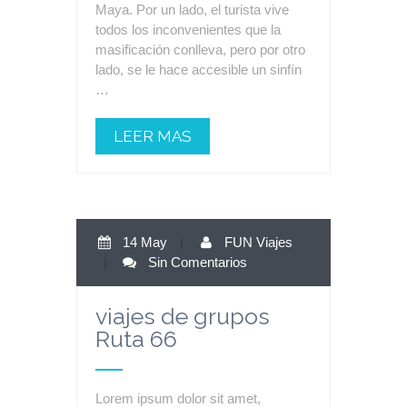
Maya. Por un lado, el turista vive
todos los inconvenientes que la
masificación conlleva, pero por otro
lado, se le hace accesible un sinfín
…
LEER MAS
14 May
|
FUN Viajes
|
Sin Comentarios
viajes de grupos
Ruta 66
Lorem ipsum dolor sit amet,