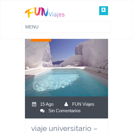
15
Ago
15 Ago
|
FUN Viajes
|
Sin Comentarios
viaje universitario –