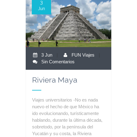
3
Jun
3 Jun
|
FUN Viajes
|
Sin Comentarios
Riviera Maya
Viajes universitarios -No es nada
nuevo el hecho de que México ha
ido evolucionando, turísticamente
hablando, durante la última década,
sobretodo, por la península del
Yucatán y su costa, la Riviera