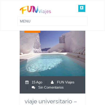
15
Ago
15 Ago
|
FUN Viajes
|
Sin Comentarios
viaje universitario –