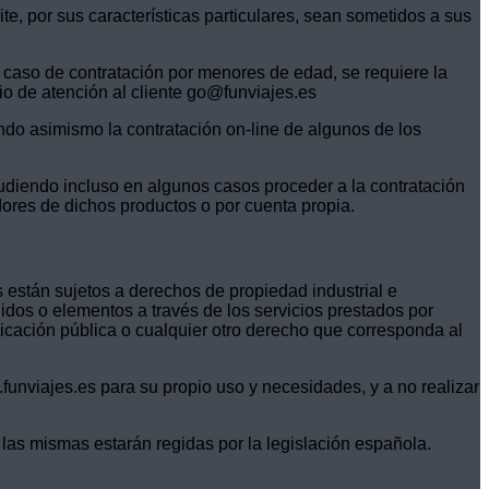
e, por sus características particulares, sean sometidos a sus
 caso de contratación por menores de edad, se requiere la
cio de atención al cliente go@funviajes.es
tando asimismo la contratación on-line de algunos de los
udiendo incluso en algunos casos proceder a la contratación
dores de dichos productos o por cuenta propia.
 están sujetos a derechos de propiedad industrial e
nidos o elementos a través de los servicios prestados por
nicación pública o cualquier otro derecho que corresponda al
.funviajes.es para su propio uso y necesidades, y a no realizar
las mismas estarán regidas por la legislación española.