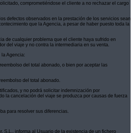
solicitado, comprometiéndose el cliente a no rechazar el cargo
los defectos observados en la prestación de los servicios sean
contecimiento que la Agencia, a pesar de haber puesto toda la
ia de cualquier problema que el cliente haya sufrido en
r del viaje y no contra la intermediaria en su venta.
 la Agencia:
 reembolso del total abonado, o bien por aceptar las
 reembolso del total abonado.
ificados, y no podrá solicitar indemnización por
o la cancelación del viaje se produzca por causas de fuerza
ba para resolver sus diferencias.
S.L., informa al Usuario de la existencia de un fichero