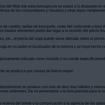
so del Web site www.funviajes.es se estará a lo dispuesto en e
defensa de los consumidores y Usuarios y otras leyes complemen
s de cambio, tarifas de transporte, coste del carburante y tasa
s citados elementos podrá dar lugar a la revisión del precio fina
, etc., el precio del viaje puede verse alterado sobre el precio 
tenga en su poder el localizador de la reserva y se haya hecho c
expresamente indicado como incluido o no conste específicamente
ento se produzca por causas de fuerza mayor:
el desistimiento se produce con más de diez días hábiles y meno
 horas anteriores. De no presentarse a la hora prevista para la 
la reserva del billete y la comunicación a la agencia de los datos