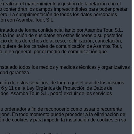
 realizar el mantenimiento y gestión de la relación con el
olo contendrán los campos imprescindibles para poder prestar
chero. La cumplimentación de todos los datos personales
ación con Asamba Tour, S.L.
tratados de forma confidencial tanto por Asamba Tour, S.L.
 la inclusión de sus datos en estos ficheros o su posterior
icio de los derechos de acceso, rectificación, cancelación,
 cualquiera de los canales de comunicación de Asamba Tour,
ba, o en general, por el medio de comunicación que
nstalado todos los medios y medidas técnicas y organizativas
idad garantiza.
ción de estos servicios, de forma que el uso de los mismos
os 6 y 11 de la Ley Orgánica de Protección de Datos de
dos. Asamba Tour, S.L. podrá excluir de los servicios
 su ordenador a fin de reconocerlo como usuario recurrente
ncione. En todo momento puede proceder a la eliminación de
n de cookies y para impedir la instalación de cookies en su