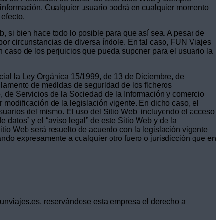
a información. Cualquier usuario podrá en cualquier momento
 efecto.
b, si bien hace todo lo posible para que así sea. A pesar de
por circunstancias de diversa índole. En tal caso, FUN Viajes
n caso de los perjuicios que pueda suponer para el usuario la
ecial la Ley Orgánica 15/1999, de 13 de Diciembre, de
glamento de medidas de seguridad de los ficheros
, de Servicios de la Sociedad de la Información y comercio
 modificación de la legislación vigente. En dicho caso, el
suarios del mismo. El uso del Sitio Web, incluyendo el acceso
e datos” y el “aviso legal” de este Sitio Web y de la
itio Web será resuelto de acuerdo con la legislación vigente
ndo expresamente a cualquier otro fuero o jurisdicción que en
funviajes.es, reservándose esta empresa el derecho a