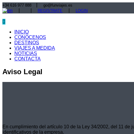
|
+34 616 977 888
go@funviajes.es
|
|
|
REGISTRATE
LOGIN
INICIO
CONÓCENOS
DESTINOS
VIAJES A MEDIDA
NOTICIAS
CONTACTA
Aviso Legal
En cumplimiento del artículo 10 de la Ley 34/2002, del 11 de 
identificativos de la empresa.