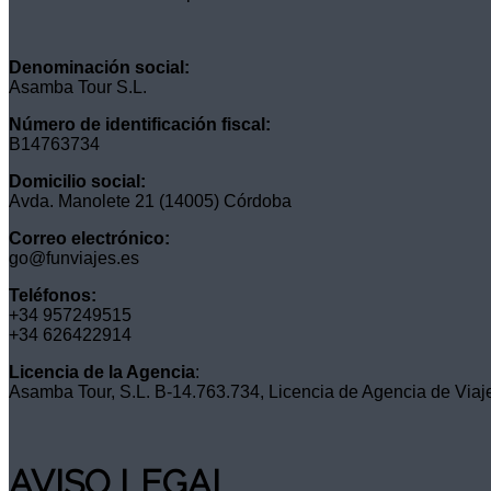
Denominación social:
Asamba Tour S.L.
Número de identificación fiscal:
B14763734
Domicilio social:
Avda. Manolete 21 (14005) Córdoba
Correo electrónico:
go@funviajes.es
Teléfonos:
+34 957249515
+34 626422914
Licencia de la Agencia
:
Asamba Tour, S.L. B-14.763.734, Licencia de Agencia de Viaj
AVISO LEGAL