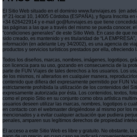
El Sitio Web situado en el dominio www.funviajes.es (en ade
nº 21-local 10, 14005 Córdoba (ESPAÑA), y figura Inscrita en 
+34 626422914 y e-mail go@funviajes.es que tiene concedida 
las páginas a las que a través del mismo se pueda conocer, el 
“condiciones generales” de este Sitio Web. En caso de que no 
sido creado, es mantenido y es titularidad de “LA EMPRESA”, la
información (en adelante Ley 34/2002), es una agencia de viaj
productos y servicios turísticos prestados por ella, ofreciendo 
Todos los diseños, marcas, nombres, imágenes, logotipos, grá
con licencia para su uso, gozando en consecuencia de la protec
parte de FUN Viajes de tales derechos a los usuarios. Los us
de los mismos, ni alterarlos en cualquier manera, reproducirlo
contenido que difiera del expresamente permitido por FUN Viaje
estrictamente prohibida la utilización de los contenidos del S
expresamente autorizada por ésta. Los contenidos, textos, fotog
como el propio Sitio en su conjunto como obra artística multi
usuarios deseen utilizar las marcas, nombres, logotipos o cual
en contacto con el webmaster dirigiéndose al mismo por los m
mencionados y a evitar cualquier actuación que pudiera perjud
penales, amparen sus legítimos derechos de propiedad intelect
El acceso a este Sitio Web es libre y gratuito. No obstante, l
pago de un precio, en cuyo caso se indicará convenientemente. 