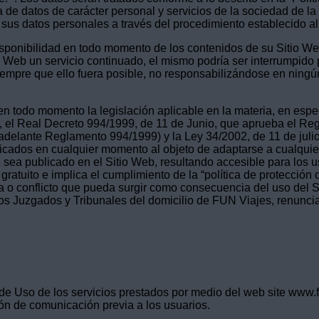
 de datos de carácter personal y servicios de la sociedad de l
 sus datos personales a través del procedimiento establecido al
disponibilidad en todo momento de los contenidos de su Sitio We
o Web un servicio continuado, el mismo podría ser interrumpido 
 siempre que ello fuera posible, no responsabilizándose en ningú
en todo momento la legislación aplicable en la materia, en esp
, el Real Decreto 994/1999, de 11 de Junio, que aprueba el Re
delante Reglamento 994/1999) y la Ley 34/2002, de 11 de julio
ficados en cualquier momento al objeto de adaptarse a cualquier
sea publicado en el Sitio Web, resultando accesible para los u
gratuito e implica el cumplimiento de la “política de protección d
ia o conflicto que pueda surgir como consecuencia del uso del S
os Juzgados y Tribunales del domicilio de FUN Viajes, renuncia
e Uso de los servicios prestados por medio del web site www.
ión de comunicación previa a los usuarios.