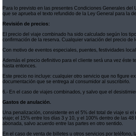
Para lo previsto en las presentes Condiciones Generales del U
que se aprueba el texto refundido de la Ley General para la 
Revisión de precios:
El precio del viaje combinado ha sido calculado según los tipo
confirmación de la reserva. Cualquier variación del precio de lo
Con motivo de eventos especiales, puentes, festividades locales
Además el precio definitivo para el cliente será una vez éste 
hasta entonces.
Este precio no incluye: cualquier otro servicio que no figure 
documentación que se entrega al consumidor al suscribirlo.
6.- En el caso de viajes combinados, y salvo que el desistimi
Gastos de anulación.
Una penalización, consistente en el 5% del total de viaje si 
viaje; el 15% entre los días 3 y 10, y el 100% dentro de las 48
abonada, salvo acuerdo entre las partes en otro sentido.
En el caso de venta de billetes u otros servicios por teléfono, 