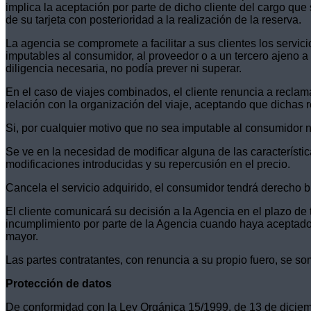
implica la aceptación por parte de dicho cliente del cargo que
de su tarjeta con posterioridad a la realización de la reserva.
La agencia se compromete a facilitar a sus clientes los servi
imputables al consumidor, al proveedor o a un tercero ajeno a
diligencia necesaria, no podía prever ni superar.
En el caso de viajes combinados, el cliente renuncia a recla
relación con la organización del viaje, aceptando que dichas r
Si, por cualquier motivo que no sea imputable al consumidor ni
Se ve en la necesidad de modificar alguna de las característic
modificaciones introducidas y su repercusión en el precio.
Cancela el servicio adquirido, el consumidor tendrá derecho bi
El cliente comunicará su decisión a la Agencia en el plazo de 
incumplimiento por parte de la Agencia cuando haya aceptado 
mayor.
Las partes contratantes, con renuncia a su propio fuero, se so
Protección de datos
De conformidad con la Ley Orgánica 15/1999, de 13 de diciemb