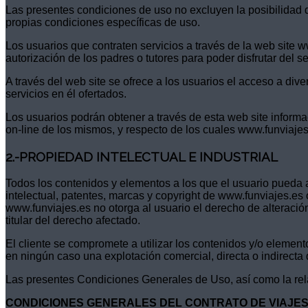
Las presentes condiciones de uso no excluyen la posibilidad d
propias condiciones específicas de uso.
Los usuarios que contraten servicios a través de la web site 
autorización de los padres o tutores para poder disfrutar del 
A través del web site se ofrece a los usuarios el acceso a dive
servicios en él ofertados.
Los usuarios podrán obtener a través de esta web site inform
on-line de los mismos, y respecto de los cuales www.funviajes
2.-PROPIEDAD INTELECTUAL E INDUSTRIAL
Todos los contenidos y elementos a los que el usuario pueda a
intelectual, patentes, marcas y copyright de www.funviajes.es 
www.funviajes.es no otorga al usuario el derecho de alteració
titular del derecho afectado.
El cliente se compromete a utilizar los contenidos y/o element
en ningún caso una explotación comercial, directa o indirecta
Las presentes Condiciones Generales de Uso, así como la relac
CONDICIONES GENERALES DEL CONTRATO DE VIAJE