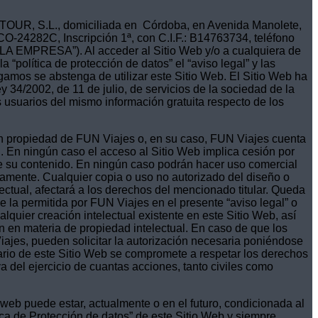
A TOUR, S.L., domiciliada en Córdoba, en Avenida Manolete,
CO-24282C, Inscripción 1ª, con C.I.F.: B14763734, teléfono
“LA EMPRESA”). Al acceder al Sitio Web y/o a cualquiera de
“política de protección de datos” el “aviso legal” y las
gamos se abstenga de utilizar este Sitio Web. El Sitio Web ha
 34/2002, de 11 de julio, de servicios de la sociedad de la
 usuarios del mismo información gratuita respecto de los
on propiedad de FUN Viajes o, en su caso, FUN Viajes cuenta
l. En ningún caso el acceso al Sitio Web implica cesión por
de su contenido. En ningún caso podrán hacer uso comercial
icamente. Cualquier copia o uso no autorizado del diseño o
ectual, afectará a los derechos del mencionado titular. Queda
e la permitida por FUN Viajes en el presente “aviso legal” o
lquier creación intelectual existente en este Sitio Web, así
ón en materia de propiedad intelectual. En caso de que los
Viajes, pueden solicitar la autorización necesaria poniéndose
ario de este Sitio Web se compromete a respetar los derechos
 del ejercicio de cuantas acciones, tanto civiles como
a web puede estar, actualmente o en el futuro, condicionada al
ica de Protección de datos” de este Sitio Web y siempre