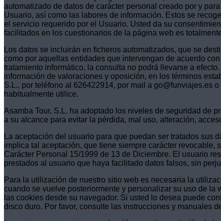
automatizado de datos de carácter personal creado por y para A
Usuario, así como las labores de información. Estos se recoge
el servicio requerido por el Usuario. Usted da su consentimie
facilitados en los cuestionarios de la página web es totalmente
Los datos se incluirán en ficheros automatizados, que se dest
como por aquellas entidades que intervengan de acuerdo con la 
tratamiento informático, la consulta no podrá llevarse a efecto
información de valoraciones y oposición, en los términos esta
S.L., por teléfono al 626422914, por mail a go@funviajes.es 
habitualmente utilice.
Asamba Tour, S.L. ha adoptado los niveles de seguridad de pr
a su alcance para evitar la pérdida, mal uso, alteración, acces
La aceptación del usuario para que puedan ser tratados sus da
implica tal aceptación, que tiene siempre carácter revocable, 
Carácter Personal 15/1999 de 13 de Diciembre. El usuario respo
prestados al usuario que haya facilitado datos falsos, sin pe
Para la utilización de nuestro sitio web es necesaria la utili
cuando se vuelve posteriormente y personalizar su uso de la
las cookies desde su navegador. Si usted lo desea puede confi
disco duro. Por favor, consulte las instrucciones y manuales 