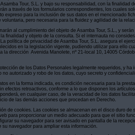
samba Tour, S.L. y bajo su responsabilidad, con la finalidad de
rán a través de los formularios correspondientes, los cuales s
nto expreso para la inclusión de sus datos en el mencionado fi
 voluntaria, pero necesaria para la fluidez y agilidad de la rel
inarán al cumplimiento del objeto de Asamba Tour, S.L., y serán 
finalidad y objeto de la consulta. Si el internauta no considera
. La política de privacidad de Asamba Tour, S.L. asegura el ejerc
blecidos en la legislación vigente, pudiendo utilizar para ello
o a la dirección Avenida Manolete, nº 21-local 10, 14005 Córdo
otección de los Datos Personales legalmente requeridos, y ha i
o no autorizado y robo de los datos, cuyo secreto y confidencial
tos en la forma indicada, es condición necesaria para la presta
sin efectos retroactivos, conforme a lo que disponen los artícul
nderá, en cualquier caso, de la veracidad de los datos facilita
rjuicio de las demás acciones que procedan en Derecho.
zación de cookies. Las cookies se almacenan en el disco duro de
 web para proporcionar un medio adecuado para que el sitio fu
gurar su navegador para ser avisado en pantalla de la recepció
de su navegador para ampliar esta información.