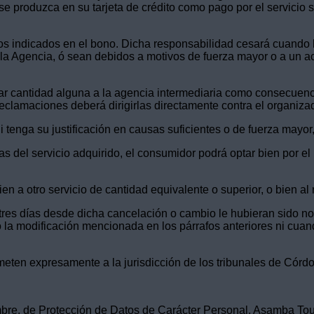
 se produzca en su tarjeta de crédito como pago por el servicio 
cios indicados en el bono. Dicha responsabilidad cesará cuando 
 la Agencia, ó sean debidos a motivos de fuerza mayor o a un a
mar cantidad alguna a la agencia intermediaria como consecuenc
eclamaciones deberá dirigirlas directamente contra el organizado
 tenga su justificación en causas suficientes o de fuerza mayor,
as del servicio adquirido, el consumidor podrá optar bien por el
en a otro servicio de cantidad equivalente o superior, o bien al
tres días desde dicha cancelación o cambio le hubieran sido not
la modificación mencionada en los párrafos anteriores ni cuand
meten expresamente a la jurisdicción de los tribunales de Córdo
re, de Protección de Datos de Carácter Personal, Asamba Tour, 