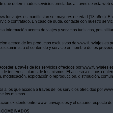
e que determinados servicios prestados a través de esta web sit
www.funviajes.es manifiestan ser mayores de edad (18 años). En
servicio contratado. En caso de duda, contacte con nuestro servi
rsa información acerca de viajes y servicios turísticos, posibili
ación acerca de los productos exclusivos de www.funviajes.es p
.es suministra el contenido y servicio en nombre de los provee
cceder a través de los servicios ofrecidos por www.funviajes.es
o de terceros titulares de los mismos. El acceso a dichos conte
n, modificación, explotación o reproducción, distribución, comu
os a los que acceda a través de los servicios ofrecidos por www
 de los mismos.
ión existente entre www.funviajes.es y el usuario respecto de 
S COMBINADOS