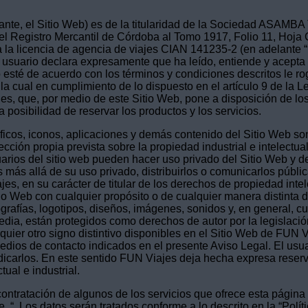
lante, el Sitio Web) es de la titularidad de la Sociedad ASAMB
el Registro Mercantil de Córdoba al Tomo 1917, Folio 11, Hoja 
la licencia de agencia de viajes CIAN 141235-2 (en adelante 
usuario declara expresamente que ha leído, entiende y acepta la 
esté de acuerdo con los términos y condiciones descritos le ro
 cual en cumplimiento de lo dispuesto en el artículo 9 de la Ley
es, que, por medio de este Sitio Web, pone a disposición de los
la posibilidad de reservar los productos y los servicios.
ficos, iconos, aplicaciones y demás contenido del Sitio Web s
ción propia prevista sobre la propiedad industrial e intelectua
uarios del sitio web pueden hacer uso privado del Sitio Web y 
s más allá de su uso privado, distribuirlos o comunicarlos públ
s, en su carácter de titular de los derechos de propiedad intel
itio Web con cualquier propósito o de cualquier manera distinta d
rafías, logotipos, diseños, imágenes, sonidos y, en general, cua
media, están protegidos como derechos de autor por la legislaci
quier otro signo distintivo disponibles en el Sitio Web de FUN 
edios de contacto indicados en el presente Aviso Legal. El usu
icarlos. En este sentido FUN Viajes deja hecha expresa reserva
ual e industrial.
a contratación de algunos de los servicios que ofrece esta págin
“. Los datos serán tratados conforme a lo descrito en la “Polít